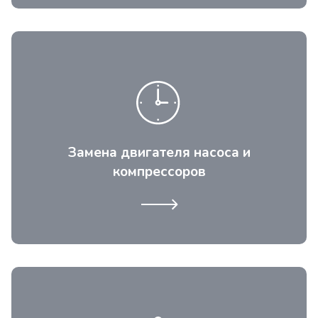
Раздельных, общих, инверторных. Одна
из дорогих позиций ремонта заменить в
сборе электродвигатель с компрессором на
оригинальный.
Замена двигателя насоса и
компрессоров