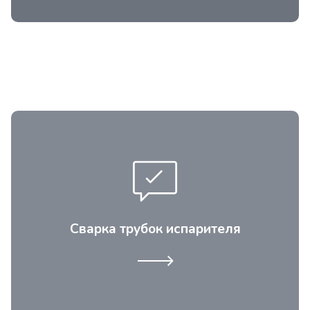
При транспортировке, тряске, переезде в
испарителе появляются микротрещины и
фреон медленно испаряется из теплового
контура испарителя, пока его совсем не
Сварка трубок испарителя
останется