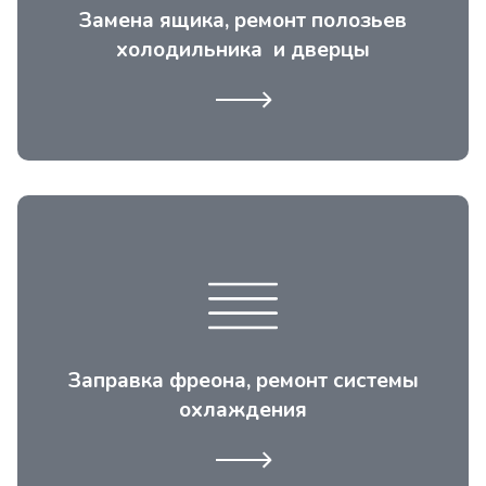
дверцы гниют, петли проседают,
Замена ящика, ремонт полозьев
уплотнитель рвётся и плесневеет
холодильника и дверцы
Статической, динамической, «Ноу фрост»
(No Frost). Заправка фреоном происходит
аналогично автомобильной заправке.
Испаритель либо заваривается либо
Заправка фреона, ремонт системы
меняется на новый.
охлаждения