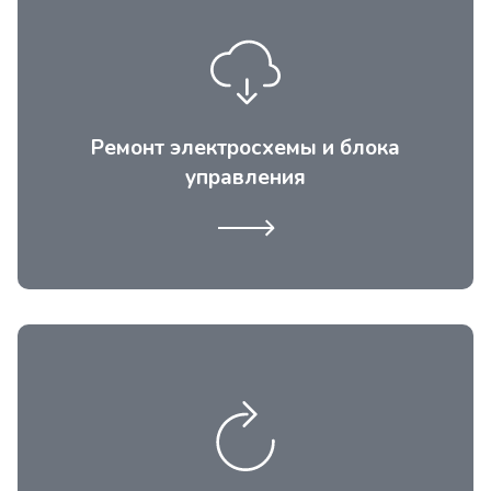
Электрокомпоненты и электроплаты,
намного сложнее. Данную часть меняют
либо полностью, при не
ремонтопригодности или паяют в
Ремонт электросхемы и блока
сервисном центре по возможности.
управления
Пластик при отрицательных температурах
хрупкий, полозья сделаны в стенках из
полистирола, часто они продавливаются,