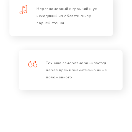
Неравномерный и громкий шум
исходящий из области снизу
задней стенки
Техника саморазмораживается
через время значительно ниже
положенного