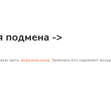
я подмена ->
евую часть
морозильника
. Заменять его надлежит акку