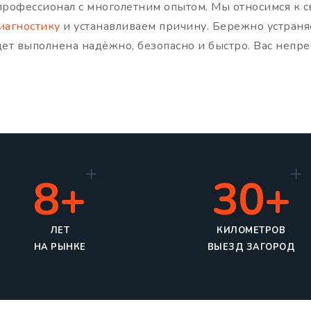
рофессионал с многолетним опытом. Мы относимся к с
иагностику
и устанавливаем причину. Бережно устраня
дет выполнена надёжно, безопасно и быстро. Вас неп
8+
30+
ЛЕТ
КИЛОМЕТРОВ
НА РЫНКЕ
ВЫЕЗД ЗАГОРОД