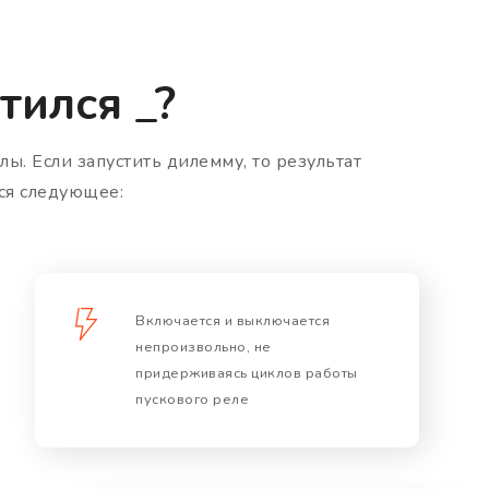
тился _?
ы. Если запустить дилемму, то результат
ся следующее:
Включается и выключается
непроизвольно, не
придерживаясь циклов работы
пускового реле