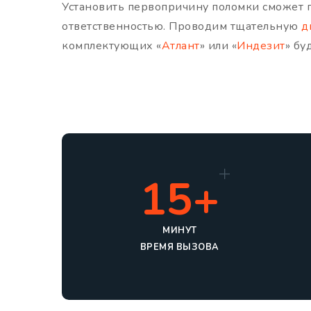
Установить первопричину поломки сможет п
ответственностью. Проводим тщательную
д
комплектующих «
Атлант
» или «
Индезит
» бу
15+
МИНУТ
ВРЕМЯ ВЫЗОВА