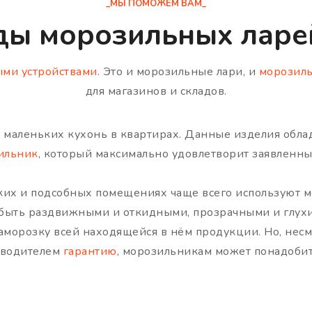
_МЫ ПОМОЖЕМ ВАМ_
ды морозильных ларей
ми устройствами
. Это и морозильные лари, и
морозил
для магазинов и складов.
и маленьких кухонь в квартирах. Данные изделия обла
ильник
, который максимально удовлетворит заявленны
ких и подсобных помещениях чаще всего используют м
 быть раздвижными и откидными, прозрачными и глух
аморозку всей находящейся в нём продукции. Но, нес
зводителем
гарантию
, морозильникам может понадобит