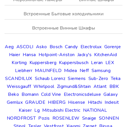
Встроенные Бытовые холодильники
Встроенные Винные Шкафы
Aeg
ASCOLI
Asko
Bosch
Candy
Electrolux
Gorenje
Haier
Hansa
Hotpoint-Ariston
Jacky's
KitchenAid
Korting
Kuppersberg
Kuppersbusch
Leran
LEX
Liebherr
MAUNFELD
Midea
Neff
Samsung
SCANDILUX
Schaub Lorenz
Siemens
Sub-Zero
Teka
Weissgauff
Whirlpool
Zigmund&Shtain
Atlant
BBK
Beko
Bomann
Cold Vine
Electronicsdeluxe
Galaxy
Gemlux
GRAUDE
HIBERG
Hisense
Hitachi
Indesit
Kaiser
Lg
Mitsubishi Electric
NATIONAL
NORDFROST
Pozis
ROSENLEW
Snaige
SONNEN
Stinol
Tesler
Vestfrost
Xiaomi
Zarget
Birusa