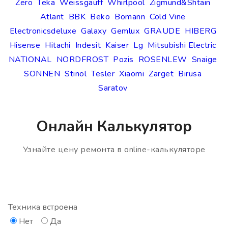
Zero
Teka
Weissgauff
Whirlpool
Zigmund&Shtain
Atlant
BBK
Beko
Bomann
Cold Vine
Electronicsdeluxe
Galaxy
Gemlux
GRAUDE
HIBERG
Hisense
Hitachi
Indesit
Kaiser
Lg
Mitsubishi Electric
NATIONAL
NORDFROST
Pozis
ROSENLEW
Snaige
SONNEN
Stinol
Tesler
Xiaomi
Zarget
Birusa
Saratov
Онлайн Калькулятор
Узнайте цену ремонта в online-калькуляторе
Техника встроена
Нет
Да