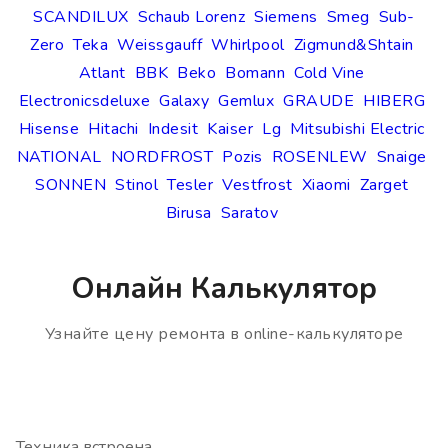
SCANDILUX
Schaub Lorenz
Siemens
Smeg
Sub-
Zero
Teka
Weissgauff
Whirlpool
Zigmund&Shtain
Atlant
BBK
Beko
Bomann
Cold Vine
Electronicsdeluxe
Galaxy
Gemlux
GRAUDE
HIBERG
Hisense
Hitachi
Indesit
Kaiser
Lg
Mitsubishi Electric
NATIONAL
NORDFROST
Pozis
ROSENLEW
Snaige
SONNEN
Stinol
Tesler
Vestfrost
Xiaomi
Zarget
Birusa
Saratov
Онлайн Калькулятор
Узнайте цену ремонта в online-калькуляторе
Техника встроена